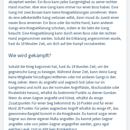
akzeptiert werden. Ein Boss kann jedes Gangmitglied zu seiner rechten
Hand machen. Aber eine Gang kann immer nur einen Boss haben. Eine
Gang mit zwei Bossen kann keine Kriegserklärungen annehmen. Wenn
du eine selbsterstellte Gang verlassen willst, dann musst du zuerst einen
neuen Boss ernennen. Ein Boss oder die rechte Hand, kann anderen
Gangs eine Kriegserklärung schicken, indem er die Seite der Gang
besucht. Eine Kriegserklärung kann durch einen Boss oder der rechten
Hand angenommen werden. Sobald die Erklärung angenommen wurde,
hast du 10 Minuten Zeit, um dich auf den Kampf vorzubereiten.
Wie wird gekämpft?
Sobald der Krieg begonnen hat, hast du 24 Stunden Zeit, um die
gegnerische Gang zu besiegen. Während dieser Zeit, kann deine Gang
keine Mitglieder hinzufügen/entfernen oder mit anderen Gangs in den
Krieg ziehen. Wenn du angreifst und siegreich bist (aber nur im
Gangmenü und nicht aus der normalen Angriffsliste, Abschussliste oder
Rivalenliste heraus), erhältst du bestimmte Punkte zu deinen Gunsten.
Wenn du einen Gegner angreifst und tötest, erhältst du einige
Zusatzpunkte: Für einen Sieg bekommst du 10 Punkte und für einen
Mord 20 Punkte. Für jeden siegreichen Angriff erhältst du einige XP, das
gewonnene Bargeld kommt in die Kriegsbeute. Du kannst sogar einen
Gegner aus deiner eigenen Mafia angreifen. Du kannst jeden Gegner
angreifen oder von jedem Gegner angegriffen werden, ganz egal
welches Level. Und es gibt kein Krankenhaus.