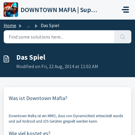
Skip to main content
DOWNTOWN MAFIA | Support
Home
...
Das Spiel
Das Spiel
Modified on Fri, 22 Aug, 2014 at 11:02 AM
Was ist Downtown Mafia?
Downtown Mafia ist ein MMO, dass von DynamicNext entwickelt wurde
und auf Android und iOS Geräten gespielt werden kann.
Wie viel kostet es?