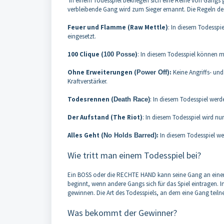
In einem Todesspiel bekriegen sich eine Reihe von Gangs geg
verbleibende Gang wird zum Sieger ernannt. Die Regeln des
Feuer und Flamme (Raw Mettle)
: In diesem Todesspi
eingesetzt.
100 Clique (
)
: In diesem Todesspiel können 
100 Posse
Ohne Erweiterungen (
):
Keine Angriffs- und
Power Off
Kraftverstärker.
Todesrennen (
: In diesem Todesspiel wer
Death Race)
Der Aufstand (The Riot)
: In diesem Todesspiel wird nu
Alles Geht (
:
In diesem Todesspiel w
No Holds Barred)
Wie tritt man einem Todesspiel bei?
Ein BOSS oder die RECHTE HAND kann seine Gang an einem 
beginnt, wenn andere Gangs sich für das Spiel eintragen.
gewinnen. Die Art des Todesspiels, an dem eine Gang teiln
Was bekommt der Gewinner?