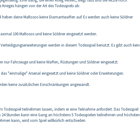
enseitig. Eine Gang, die einen Krieg verliert, fliegt raus und die letzte noch
 Krieges hängen von der Art des Todesspiels ab:
el heben deine Mafiosos keine Diamantwaffen auf. Es werden auch keine Söldner
maximal 100 Mafiosos und keine Söldner eingesetzt werden.
 Verteidigungserweiterungen werden in diesem Todesspiel benutzt. Es gibt auch kein
den nur Fahrzeuge und keine Waffen, Rüstungen und Söldner eingesetzt.
r das "einmalige" Arsenal eingesetzt und keine Söldner oder Erweiterungen.
erden keine zusätzlichen Einschränkungen angewandt.
Todesspiel teilnehmen lassen, indem er eine Teilnahme anfordert. Das Todesspiel
 In 24 Stunden kann eine Gang an höchstens 5 Todesspielen teilnehmen und höchsten
ehmen kann, wird vom Spiel willkürlich entschieden.