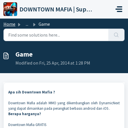
Skip to main content
DOWNTOWN MAFIA | Support
Home
...
Game
Game
Modified on Fri, 25 Apr, 2014 at 1:28 PM
Apa sih Downtown Mafia ?
Downtown Mafia adalah MMO yang dikembangkan oleh DynamicNext
yang dapat dimainkan pada perangkat berbasis android dan iOS .
Berapa harganya?
Downtown Mafia GRATIS