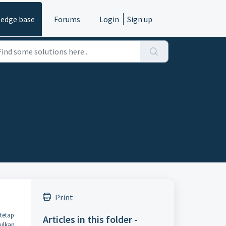
edge base
Forums
Login
Sign up
Print
 tetap
Articles in this folder -
ulkan