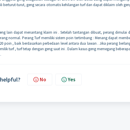
 berturut-turut, geng secara otomatis kehilangan turf dan dapat diklaim oleh gen
geng lain dapat menantang klaim ini . Setelah tantangan dibuat, perang dimulai 
 perang normal. Perang Turf memiliki sistem poin tertimbang : Menang dapat memb
poin , baik berdasarkan perbedaan level antara dua lawan . Jika perang berlan
ik turf , turf tetap dengan geng saat ini . Dalam kasus geng memegang beberapa
.
 helpful?
No
Yes