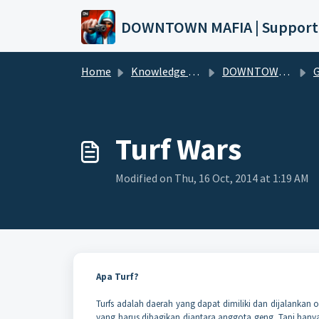
Skip to main content
DOWNTOWN MAFIA | Support
Home
Knowledge base
DOWNTOWN MAFIA (Wiki)
Ge
Turf Wars
Modified on Thu, 16 Oct, 2014 at 1:19 AM
Apa Turf?
Turfs adalah daerah yang dapat dimiliki dan dijalankan o
yang harus dibagikan diantara anggota geng. Tapi ha