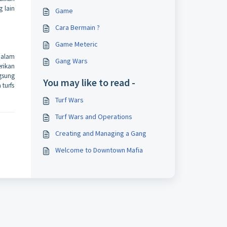
g lain
Game
Cara Bermain ?
Game Meteric
dalam
Gang Wars
erikan
gsung
You may like to read -
 turfs
Turf Wars
Turf Wars and Operations
Creating and Managing a Gang
Welcome to Downtown Mafia